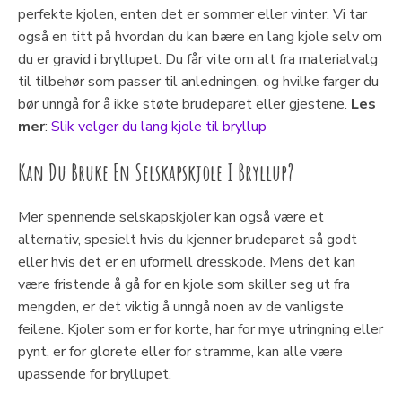
perfekte kjolen, enten det er sommer eller vinter. Vi tar
også en titt på hvordan du kan bære en lang kjole selv om
du er gravid i bryllupet. Du får vite om alt fra materialvalg
til tilbehør som passer til anledningen, og hvilke farger du
bør unngå for å ikke støte brudeparet eller gjestene.
Les
mer
:
Slik velger du lang kjole til bryllup
Kan Du Bruke En Selskapskjole I Bryllup?
Mer spennende selskapskjoler kan også være et
alternativ, spesielt hvis du kjenner brudeparet så godt
eller hvis det er en uformell dresskode. Mens det kan
være fristende å gå for en kjole som skiller seg ut fra
mengden, er det viktig å unngå noen av de vanligste
feilene. Kjoler som er for korte, har for mye utringning eller
pynt, er for glorete eller for stramme, kan alle være
upassende for bryllupet.