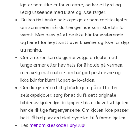
kjoler som ikke er for vulgære, og har et løst og
ledig utseende med klare og lyse farger.
Du kan fint bruke selskapskjoler som cocktailkjoler
om sommeren når du trenger noe som ikke blir for
varmt. Men pass på at de ikke blir for avslørende
og har et for høyt snitt over knærne, og ikke for dyp
utringning.
Om vinteren kan du gjerne velge en kjole med
lange ermer eller høy hals for å holde på varmen,
men velg materialer som har god pusteevne og
ikke blir for klam i løpet av kvelden.
Om du kjøper en billig brudekjole på nett eller
selskapskjoler, sørg for at du få sett originale
bilder av kjolen før du kjøper slik at du vet at kjolen
har de riktige fargenyansene. Om kjolen ikke passer
helt, få hjelp av en lokal syerske til å forme kjolen.
Les
mer om kleskode i bryllup
!