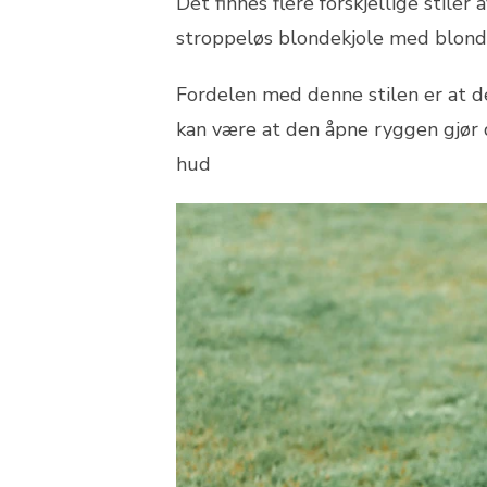
Det finnes flere forskjellige stil
stroppeløs blondekjole med blonde
Fordelen med denne stilen er at d
kan være at den åpne ryggen gjør 
hud