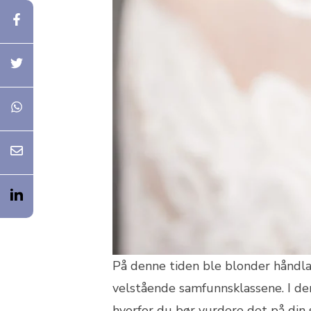
På denne tiden ble blonder håndla
velstående samfunnsklassene. I den
hvorfor du bør vurdere det på din 