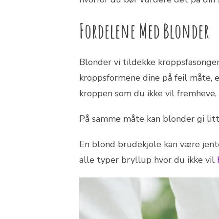
Fordelene Med Blonder
Blonder vi tildekke kroppsfasongen
kroppsformene dine på feil måte, 
kroppen som du ikke vil fremheve,
På samme måte kan blonder gi litt 
En blond brudekjole kan være jente
alle typer bryllup hvor du ikke vil