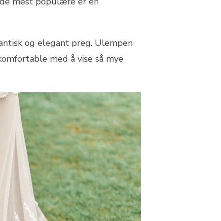
v de mest populære er en
mantisk og elegant preg. Ulempen
ukomfortable med å vise så mye