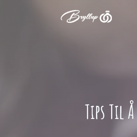
Hopp
til
innhold
Tips Til 