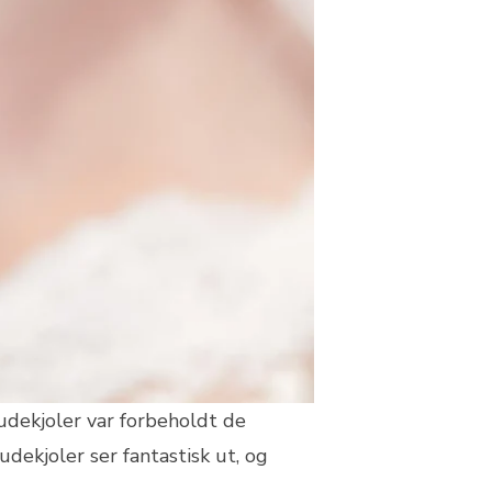
udekjoler var forbeholdt de
dekjoler ser fantastisk ut, og