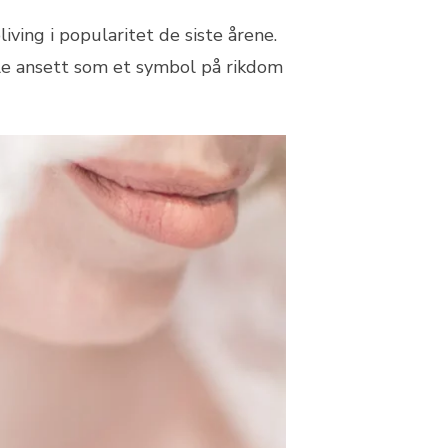
ving i popularitet de siste årene.
ble ansett som et symbol på rikdom