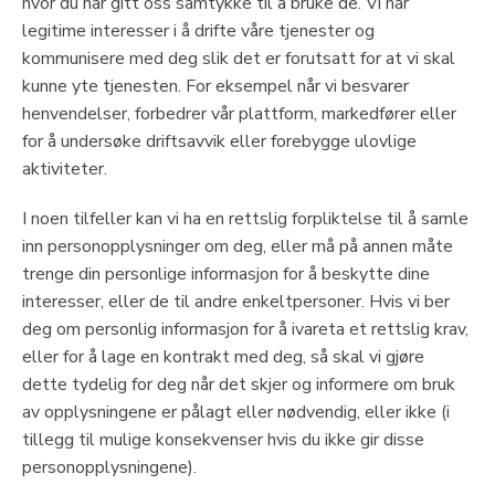
hvor du har gitt oss samtykke til å bruke de. Vi har
legitime interesser i å drifte våre tjenester og
kommunisere med deg slik det er forutsatt for at vi skal
kunne yte tjenesten. For eksempel når vi besvarer
henvendelser, forbedrer vår plattform, markedfører eller
for å undersøke driftsavvik eller forebygge ulovlige
aktiviteter.
I noen tilfeller kan vi ha en rettslig forpliktelse til å samle
inn personopplysninger om deg, eller må på annen måte
trenge din personlige informasjon for å beskytte dine
interesser, eller de til andre enkeltpersoner. Hvis vi ber
deg om personlig informasjon for å ivareta et rettslig krav,
eller for å lage en kontrakt med deg, så skal vi gjøre
dette tydelig for deg når det skjer og informere om bruk
av opplysningene er pålagt eller nødvendig, eller ikke (i
tillegg til mulige konsekvenser hvis du ikke gir disse
personopplysningene).