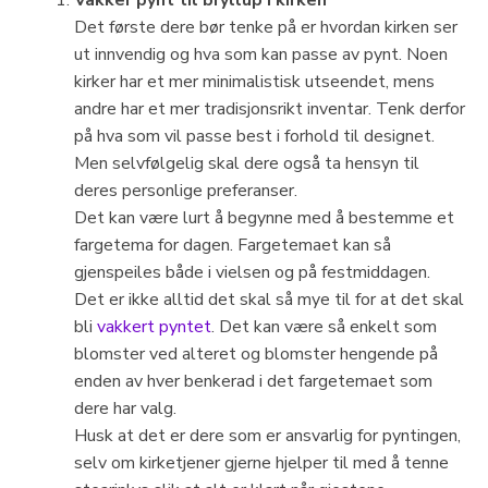
Vakker pynt til bryllup i kirken
Det første dere bør tenke på er hvordan kirken ser
ut innvendig og hva som kan passe av pynt. Noen
kirker har et mer minimalistisk utseendet, mens
andre har et mer tradisjonsrikt inventar. Tenk derfor
på hva som vil passe best i forhold til designet.
Men selvfølgelig skal dere også ta hensyn til
deres personlige preferanser.
Det kan være lurt å begynne med å bestemme et
fargetema for dagen. Fargetemaet kan så
gjenspeiles både i vielsen og på festmiddagen.
Det er ikke alltid det skal så mye til for at det skal
bli
vakkert pyntet
. Det kan være så enkelt som
blomster ved alteret og blomster hengende på
enden av hver benkerad i det fargetemaet som
dere har valg.
Husk at det er dere som er ansvarlig for pyntingen,
selv om kirketjener gjerne hjelper til med å tenne