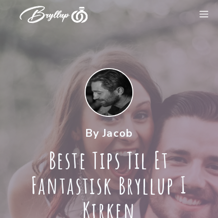
Hopp
M
til
innhold
By Jacob
Beste Tips Til Et
Fantastisk Bryllup I
Kirken