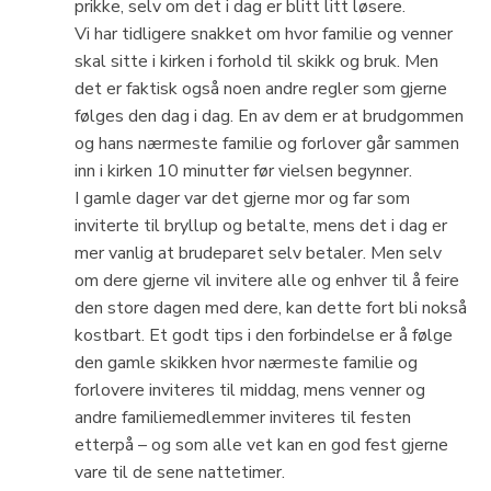
prikke, selv om det i dag er blitt litt løsere.
Vi har tidligere snakket om hvor familie og venner
skal sitte i kirken i forhold til skikk og bruk. Men
det er faktisk også noen andre regler som gjerne
følges den dag i dag. En av dem er at brudgommen
og hans nærmeste familie og forlover går sammen
inn i kirken 10 minutter før vielsen begynner.
I gamle dager var det gjerne mor og far som
inviterte til bryllup og betalte, mens det i dag er
mer vanlig at brudeparet selv betaler. Men selv
om dere gjerne vil invitere alle og enhver til å feire
den store dagen med dere, kan dette fort bli nokså
kostbart. Et godt tips i den forbindelse er å følge
den gamle skikken hvor nærmeste familie og
forlovere inviteres til middag, mens venner og
andre familiemedlemmer inviteres til festen
etterpå – og som alle vet kan en god fest gjerne
vare til de sene nattetimer.