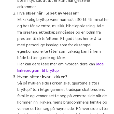
stearinlys slik at alt er klart når gjestene
ankommer.
Hva skjer når i løpet av vielsen?
Et kirkelig bryllup varer normalt i 30 til 45 minutter
og består av entre, musikk, bibelopplesning, tale
fra presten, ekteskapsinngåelse og en bønn fra
presten til ektefellene. Et godt tips her er å ta
med personlige innslag som for eksempel
egenkomponerte låter som virkelig kan få frem
både latter, glede og tårer.
Her kan dere lese mer om hvordan dere kan
lage
kirkeprogram til bryllup
.
Hvem sitter hvor i kirken?
Så på hvilken side i kirken skal gjestene sitte i
bryllup? Jo, i følge gammel tradisjon skal brudens
familie og venner sette seg på venstre side når de
kommer inn i kirken, mens brudgommens familie og
venner setter seg på høyre side. På hver side sitter