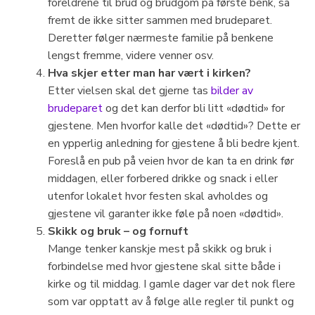
foreldrene til brud og brudgom på første benk, så
fremt de ikke sitter sammen med brudeparet.
Deretter følger nærmeste familie på benkene
lengst fremme, videre venner osv.
Hva skjer etter man har vært i kirken?
Etter vielsen skal det gjerne tas
bilder av
brudeparet
og det kan derfor bli litt «dødtid» for
gjestene. Men hvorfor kalle det «dødtid»? Dette er
en ypperlig anledning for gjestene å bli bedre kjent.
Foreslå en pub på veien hvor de kan ta en drink før
middagen, eller forbered drikke og snack i eller
utenfor lokalet hvor festen skal avholdes og
gjestene vil garanter ikke føle på noen «dødtid».
Skikk og bruk – og fornuft
Mange tenker kanskje mest på skikk og bruk i
forbindelse med hvor gjestene skal sitte både i
kirke og til middag. I gamle dager var det nok flere
som var opptatt av å følge alle regler til punkt og