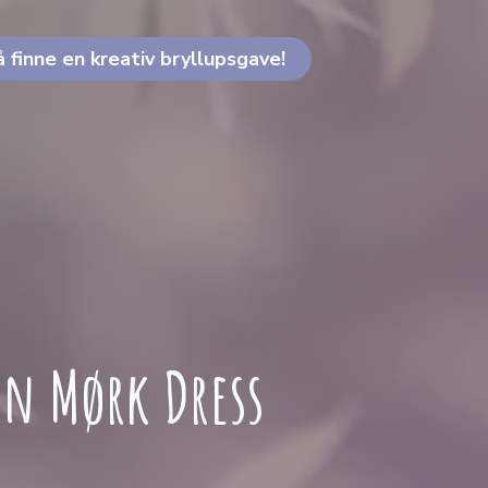
å finne en kreativ bryllupsgave!
 En Mørk Dress