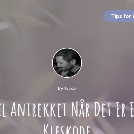
Tips for 
By Jacob
Til Antrekket Når Det Er
Kleskode