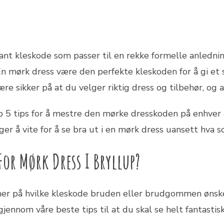
ant kleskode som passer til en rekke formelle anledning
n mørk dress være den perfekte kleskoden for å gi et s
e sikker på at du velger riktig dress og tilbehør, og a
pp 5 tips for å mestre den mørke dresskoden på enhver a
nger å vite for å se bra ut i en mørk dress uansett hva
For Mørk Dress I Bryllup?
ner på hvilke kleskode bruden eller brudgommen ønsker i
gjennom våre beste tips til at du skal se helt fantast