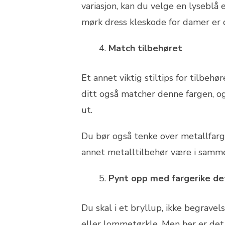
variasjon, kan du velge en lyseblå
mørk dress kleskode for damer er de
Match tilbehøret
Et annet viktig stiltips for tilbeh
ditt også matcher denne fargen, og
ut.
Du bør også tenke over metallfarge
annet metalltilbehør være i samme
Pynt opp med fargerike de
Du skal i et bryllup, ikke begravels
eller lommetørkle. Men her er det 