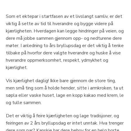
Som et ektepar i startfasen av et livslangt samliv, er det
viktig å sette av tid til hverandre og bygge videre på
kjærligheten. Hverdagen kan legge hindringer på veien, og
dere må jobbe sammen gjennom opp- og nedturene dere
møter. I anledning to års bryllupsdag er det viktig å tenke
tilbake på hvorfor dere valgte hverandre og huske å vise
hverandre oppmerksomhet, respekt, ydmykhet og
kjærlighet.
Vis kjærlighet daglig! Ikke bare gjennom de store ting,
men små ting som å holde hender, sitte i armkroken, ta ut
søpla eller vaske huset, lage en kopp kakao med krem, le
og tulle sammen.
Det er viktig å feire kjærligheten og lage tradisjoner, og
feiringen av 2 års bryllupsdag er intet unntak. Hva trenger
dere som par? Kanskje har dere behov for en helg borte